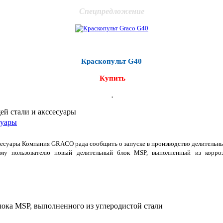
Спецпредложение
Краскопульт G40
Купить
.
й стали и акссесуары
суары
сесуары Компания GRACO рада сообщить о запуске в производство делительн
чному пользователю новый делительный блок MSP, выполненный из корро
лока MSP, выполненного из углеродистой стали