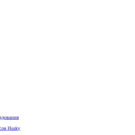
рудования
сов Husky